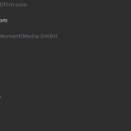
tifilm.com
com
 MomentiMedia GmbH.
g
r