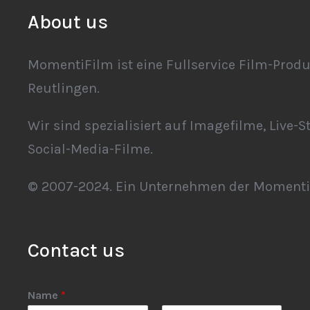
About us
MomentiFilm ist eine Fullservice Film-Produ
Reutlingen.
Wir sind spezialisiert auf Imagefilme, Live-S
Social-Media-Filme.
© 2007-2024. Ein Unternehmen der Moment
Contact us
Name
*