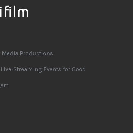
 Media Productions
Live-Streaming Events for Good
art