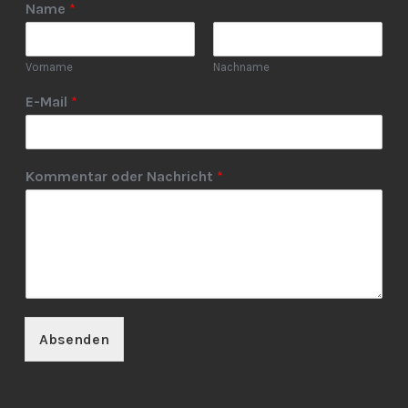
Name
*
Vorname
Nachname
E-Mail
*
Kommentar oder Nachricht
*
Absenden