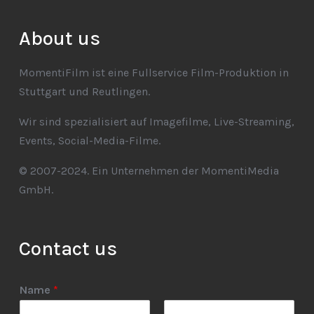
About us
MomentiFilm ist eine Fullservice Film-Produktion in
Stuttgart und Reutlingen.
Wir sind spezialisiert auf Imagefilme, Live-Streaming,
Events, Social-Media-Filme.
© 2007-2024. Ein Unternehmen der MomentiMedia
GmbH.
Contact us
Name
*