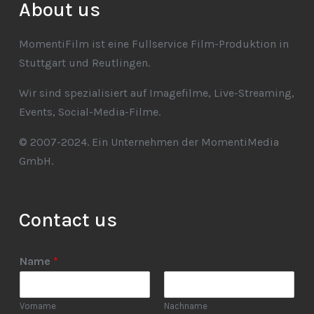
About us
MomentiFilm ist eine Fullservice Film-Produktion in
Stuttgart und Reutlingen.
Wir sind spezialisiert auf Imagefilme, Live-Streaming,
Events, Social-Media-Filme.
© 2007-2024. Ein Unternehmen der MomentiMedia
GmbH.
Contact us
Name
*
Vorname
Nachname