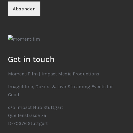
Absenden
Get in touch
MomentiFilm | Impact Media Productions
Imagefilme, Dokus & Live-Streaming Events for
Good
c/o Impact Hub Stuttgart
Quellenstrasse 7a
D-70376 Stuttgart