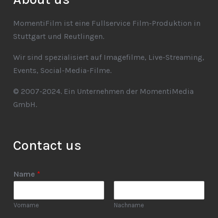
MomentiFilm ist eine Fullservice Film-Produktion in
Stuttgart und Reutlingen.
Wir sind spezialisiert auf Imagefilme, Live-Streaming,
Events, Social-Media-Filme.
© 2007-2024. Ein Unternehmen der MomentiMedia
GmbH.
Contact us
Name
*
Vorname
Nachname