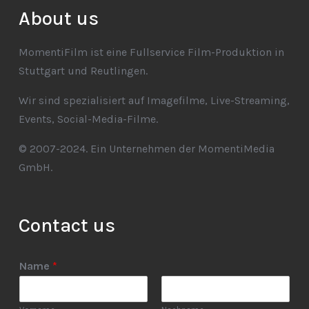
About us
MomentiFilm ist eine Fullservice Film-Produktion in
Stuttgart und Reutlingen.
Wir sind spezialisiert auf Imagefilme, Live-Streaming,
Events, Social-Media-Filme.
© 2007-2024. Ein Unternehmen der MomentiMedia
GmbH.
Contact us
Name
*