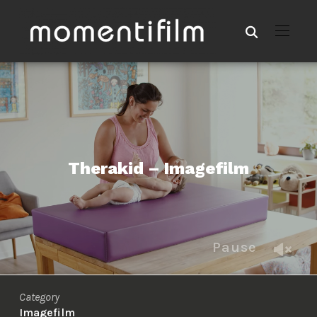
Therakid – Imagefilm
Pause
Category
Imagefilm