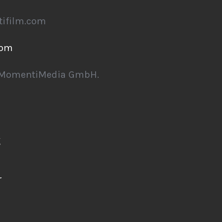
tifilm.com
com
 MomentiMedia GmbH.
g
r