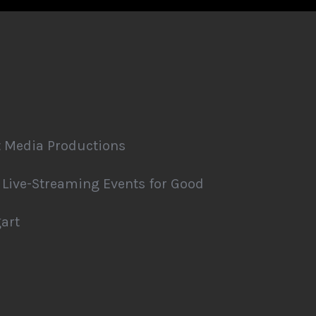
 Media Productions
Live-Streaming Events for Good
art