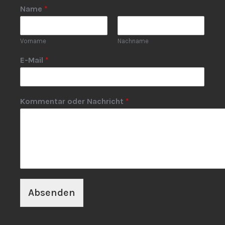
Name
*
Vorname
Nachname
E-Mail
*
Kommentar oder Nachricht
*
Absenden