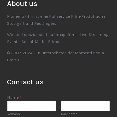
About us
MomentiFilm ist eine Fullservice Film-Produktion in
Stuttgart und Reutlingen.
Wir sind spezialisiert auf Imagefilme, Live-Streaming,
Events, Social-Media-Filme.
© 2007-2024. Ein Unternehmen der MomentiMedia
GmbH.
Contact us
Name
*
Vorname
Nachname