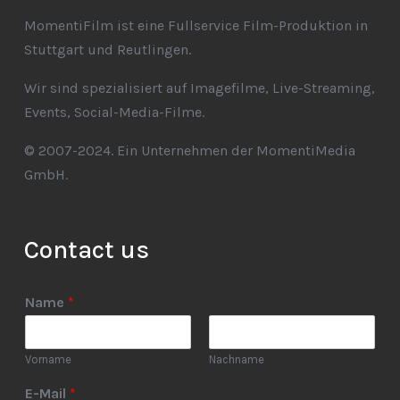
MomentiFilm ist eine Fullservice Film-Produktion in
Stuttgart und Reutlingen.
Wir sind spezialisiert auf Imagefilme, Live-Streaming,
Events, Social-Media-Filme.
© 2007-2024. Ein Unternehmen der MomentiMedia
GmbH.
Contact us
Name
*
Vorname
Nachname
E-Mail
*