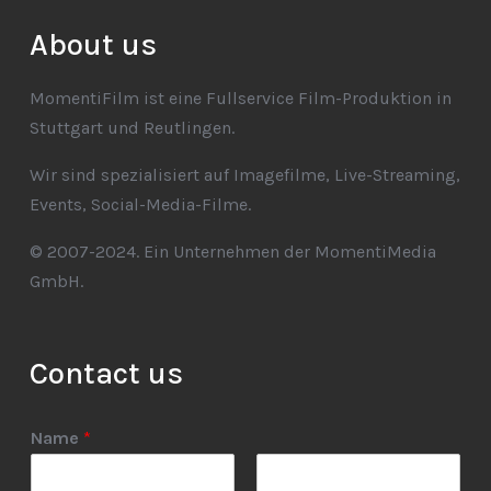
About us
MomentiFilm ist eine Fullservice Film-Produktion in
Stuttgart und Reutlingen.
Wir sind spezialisiert auf Imagefilme, Live-Streaming,
Events, Social-Media-Filme.
© 2007-2024. Ein Unternehmen der MomentiMedia
GmbH.
Contact us
Name
*