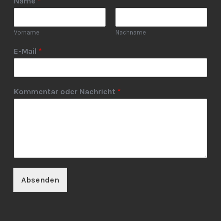
Name
*
Vorname
Nachname
E-Mail
*
Kommentar oder Nachricht
*
Absenden