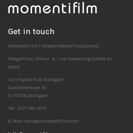
Get in touch
MomentiFilm | Impact Media Productions
Imagefilme, Dokus & Live-Streaming Events for
Good
c/o Impact Hub Stuttgart
Quellenstrasse 7a
D-70376 Stuttgart
Tel: 0171 140 1972
E-Mail: hello@momentifilm.com